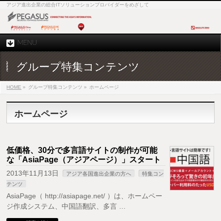
アジア進出企業の総合ITソリューションプロバイダーをめざして
MENU
グループ特集コンテンツ
HOME
»
グループ特集コンテンツ »
ホームページ
ホームページ
低価格、30分で多言語サイトの制作が可能
な「AsiaPage（アジアページ）」スタート
2013年11月13日
アジア各国進出企業の方へ
特集コン
テンツ
AsiaPage（ http://asiapage.net/ ）は、ホームペー
ジ作成システム、中国語翻訳、多言 …