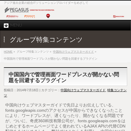
アジア進出企業の総合ITソリューションプロバイダーをめざして
MENU
グループ特集コンテンツ
HOME
»
グループ特集コンテンツ »
中国向けウェブマスターガイド
»
中国国内で管理画面ワードプレスが開かない問題を回避するプラグイン
中国国内で管理画面ワードプレスが開かない問
題を回避するプラグイン
投稿日：2014年7月18日 | カテゴリー：
中国向けウェブマスターガイド
,
特集コンテン
ツ
中国向けウェブマスターガイドで先日よりお伝えしている、
fonts.googleapis.comのアクセスが中国からできなくなったこと
により、ワードプレスが、遅くなったり、開かなくなる問題です
が、ついに、奇虎360科技有限公司が、fonts.googleapis.comをは
じめとするホームページでよく使われているAJAX APIの代替CDN