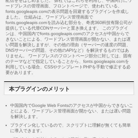
配信ををはじめました。 弊社ではこれらを利用し、中国向けにワ
ードプレスの管理画面、フロントページで、使われている、
fonts.googleapis.comの表示問題を回避するプラグインを作成し
ました。 仕組みは、ワードプレス管理画面で
fonts.googleapis.comを読み込む部分を、奇虎360科技有限公司が
提供している代替CDNサーバーと置き換えます。 このプラグイ
ンは、中国国内でfonts.googleapis.comのアクセスが中国からで
きないことによる、ワードプレス管理画面が開かない、または遅
い問題を解決しますが、その他の理由（サーバーの速度の問題、
DNSサーバーの問題、その他のAPIなど）を解決するものではあ
りません。 ワードプレスのフロントページ部分に対しては、固有
のテーマなどで指定していることから、fonts.googleapis.comを
利用している場合、CSSやテンプレートPHPを手動で修正する必
要があります。
本プラグインのメリット
中国国内でGoogle Web Fontsのアクセスが中国からできないこ
とによる、ワードプレス管理画面が開かない、または遅い問題
を解決します。
プラグイン化しているので、スクリプトに理解が無くても簡単
に導入できます。