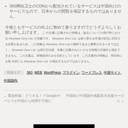
360网站卫士のCDNから配信されているサービスは中国向けの
サービスなので、日本からの閲覧を保証するものではありませ
ん。
今後ともサービスの向上に努めて参りますのでどうぞよろしくお
願い申し上げます。
こ の文書に記載された情報は、論点についての発行時におけ
る Absolute Zero Ltd. の見解です。 Absolute Zero Ltd. は移り変わる市場の状況に対応す
る必要があるため、この見解は Absolute Zero Ltd.の確約であると解釈されるべきではな
く、 Absolute Zero Ltd. は発行日以後、本書に記載されたいかなる情報の正確性も保証で
きません。この文書は、情報提供のみを目的としています。この文書内の情報は、明示的に
も暗 示的にも Absolute Zero Ltd. が保証するものではありません。
投稿タグ
360
,
WEB
,
WordPress
,
プラグイン
,
ワードプレス
,
中国サイト
,
中国国内
←
緊急特集：どうする！？Googleサ
中国向け中国国外地図表示支援サービ
ービスが中国から利用不可能に
ス
→